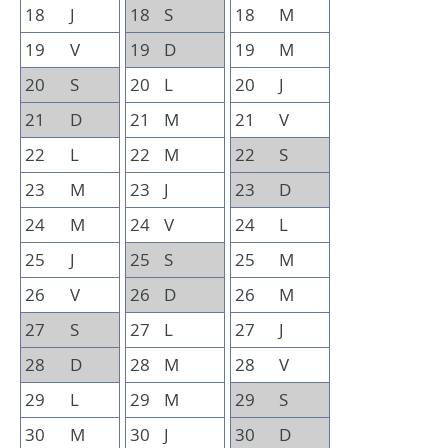
18
J
18
S
18
M
19
V
19
D
19
M
20
S
20
L
20
J
21
D
21
M
21
V
22
L
22
M
22
S
23
M
23
J
23
D
24
M
24
V
24
L
25
J
25
S
25
M
26
V
26
D
26
M
27
S
27
L
27
J
28
D
28
M
28
V
29
L
29
M
29
S
30
M
30
J
30
D