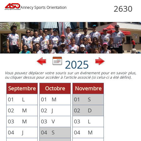
Annecy Sports Orientation
2025
Vous pouvez déplacer votre souris sur un événement pour en savoir plus,
ou cliquer dessus pour accéder à l'article associé (si celui-ci a été défini).
Septembre
Octobre
Novembre
01
L
01
M
01
S
02
M
02
J
02
D
03
M
03
V
03
L
04
J
04
S
04
M