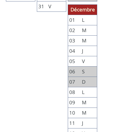
31
V
Décembre
01
L
02
M
03
M
04
J
05
V
06
S
07
D
08
L
09
M
10
M
11
J