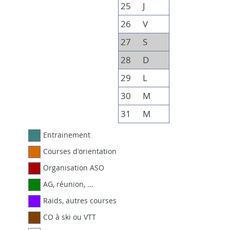
25
J
26
V
27
S
28
D
29
L
30
M
31
M
Entrainement
Courses d'orientation
Organisation ASO
AG, réunion, ...
Raids, autres courses
CO à ski ou VTT