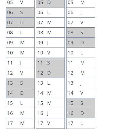
05
V
05
D
05
M
06
S
06
L
06
J
07
D
07
M
07
V
08
L
08
M
08
S
09
M
09
J
09
D
10
M
10
V
10
L
11
J
11
S
11
M
12
V
12
D
12
M
13
S
13
L
13
J
14
D
14
M
14
V
15
L
15
M
15
S
16
M
16
J
16
D
17
M
17
V
17
L