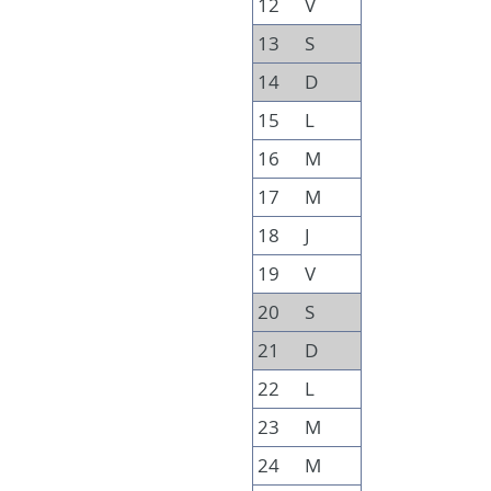
12
V
13
S
14
D
15
L
16
M
17
M
18
J
19
V
20
S
21
D
22
L
23
M
24
M