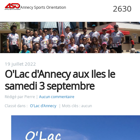
Annecy Sports Orientation
19 juillet 2022
O'Lac d'Annecy aux Iles le
samedi 3 septembre
Rédigé par Pierre
Aucun commentaire
Classé dans :
O'Lac d'Annecy
Mots clés : aucun