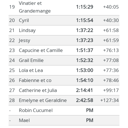
Vinatier et
19
1:15:29
+40:05
Grandemange
20
Cyril
1:15:54
+40:30
21
Lindsay
1:37:22
+61:58
22
Jessy
1:37:23
+61:59
23
Capucine et Camille
1:51:37
+76:13
24
Grail Emilie
1:52:32
+77:08
25
Lola et Lea
1:53:00
+77:36
26
Fabienne et co
1:54:10
+78:46
27
Catherine et Julia
2:14:41
+99:17
28
Emelyne et Geraldine
2:42:58
+127:34
-
Robin Cucumel
PM
-
Mael
PM