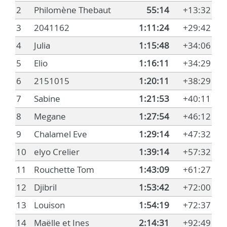
2
Philomène Thebaut
55:14
+13:32
3
2041162
1:11:24
+29:42
4
Julia
1:15:48
+34:06
5
Elio
1:16:11
+34:29
6
2151015
1:20:11
+38:29
7
Sabine
1:21:53
+40:11
8
Megane
1:27:54
+46:12
9
Chalamel Eve
1:29:14
+47:32
10
elyo Crelier
1:39:14
+57:32
11
Rouchette Tom
1:43:09
+61:27
12
Djibril
1:53:42
+72:00
13
Louison
1:54:19
+72:37
14
Maëlle et Ines
2:14:31
+92:49