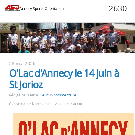
Annecy Sports Orientation
28 mai 2026
O'Lac d'Annecy le 14 juin à
St Jorioz
Rédigé par Pierre
Aucun commentaire
Classé dans : Non classé
Mots clés : aucun