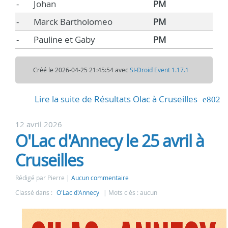
-
Johan
PM
-
Marck Bartholomeo
PM
-
Pauline et Gaby
PM
Créé le 2026-04-25 21:45:54 avec
SI-Droid Event 1.17.1
Lire la suite de Résultats Olac à Cruseilles
12 avril 2026
O'Lac d'Annecy le 25 avril à
Cruseilles
Rédigé par Pierre
Aucun commentaire
Classé dans :
O'Lac d'Annecy
Mots clés : aucun