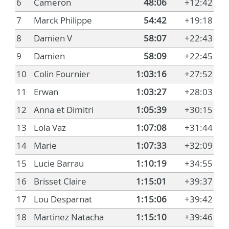
6
Cameron
48:06
+12:42
7
Marck Philippe
54:42
+19:18
8
Damien V
58:07
+22:43
9
Damien
58:09
+22:45
10
Colin Fournier
1:03:16
+27:52
11
Erwan
1:03:27
+28:03
12
Anna et Dimitri
1:05:39
+30:15
13
Lola Vaz
1:07:08
+31:44
14
Marie
1:07:33
+32:09
15
Lucie Barrau
1:10:19
+34:55
16
Brisset Claire
1:15:01
+39:37
17
Lou Desparnat
1:15:06
+39:42
18
Martinez Natacha
1:15:10
+39:46