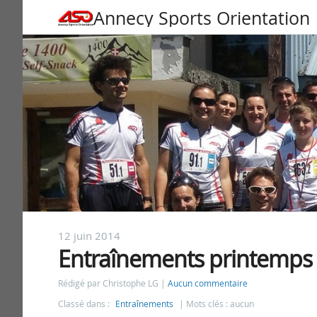
Annecy Sports Orientation
12 juin 2014
Entraînements printemps
Rédigé par Christophe LG
Aucun commentaire
Classé dans :
Entraînements
Mots clés : aucun