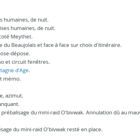
ses humaines, de nuit.
lises humaines, de nuit.
 coté Meythet.
e du Beaujolais et face à face sur choix d'itinéraire.
 pose-dépose.
o et circuit fenêtres.
tagne d'Age
.
uit mémo.
e, azimut.
manquant.
 le prébalisage du mini-raid O'bivwak. Annulation dû au mau
lisage du mini-raid O'bivwak resté en place.