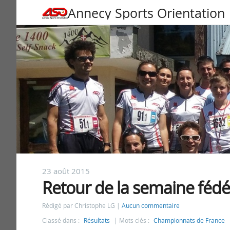
Annecy Sports Orientation
23 août 2015
Retour de la semaine fédé
Rédigé par Christophe LG
Aucun commentaire
Classé dans :
Résultats
Mots clés :
Championnats de France