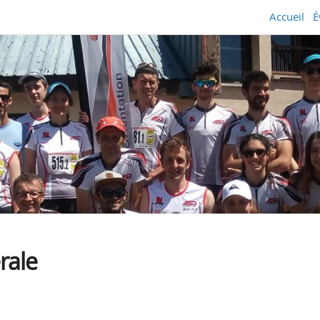
Accueil
É
rale