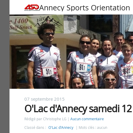
Annecy Sports Orientation
07 septembre 2015
O'Lac d'Annecy samedi 12
Rédigé par Christophe LG
Aucun commentaire
Classé dans :
O'Lac d'Annecy
Mots clés : aucun