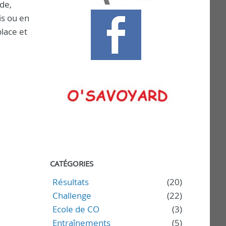
de,
is ou en
place et
CATÉGORIES
Résultats
(20)
Challenge
(22)
Ecole de CO
(3)
Entraînements
(5)