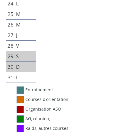
24
L
25
M
26
M
27
J
28
V
29
S
30
D
31
L
Entrainement
Courses d'orientation
Organisation ASO
AG, réunion, ...
Raids, autres courses