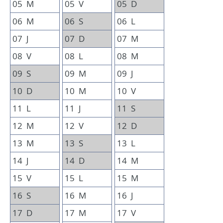
05
M
05
V
05
D
06
M
06
S
06
L
07
J
07
D
07
M
08
V
08
L
08
M
09
S
09
M
09
J
10
D
10
M
10
V
11
L
11
J
11
S
12
M
12
V
12
D
13
M
13
S
13
L
14
J
14
D
14
M
15
V
15
L
15
M
16
S
16
M
16
J
17
D
17
M
17
V