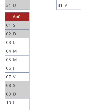
31
D
31
V
Août
01
S
02
D
03
L
04
M
05
M
06
J
07
V
08
S
09
D
10
L