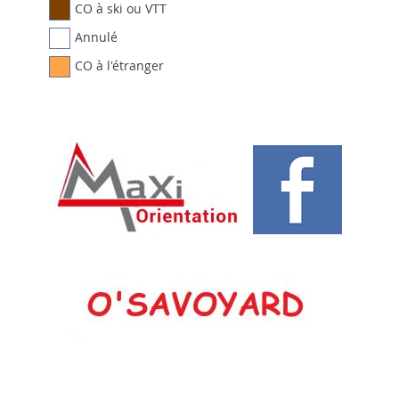
CO à ski ou VTT
Annulé
CO à l'étranger