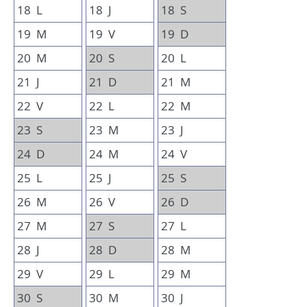
18
L
18
J
18
S
19
M
19
V
19
D
20
M
20
S
20
L
21
J
21
D
21
M
22
V
22
L
22
M
23
S
23
M
23
J
24
D
24
M
24
V
25
L
25
J
25
S
26
M
26
V
26
D
27
M
27
S
27
L
28
J
28
D
28
M
29
V
29
L
29
M
30
S
30
M
30
J