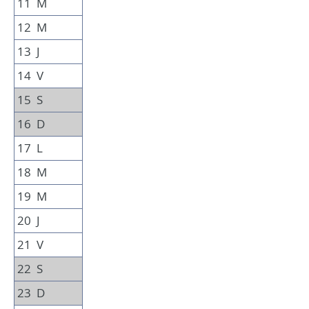
11
M
12
M
13
J
14
V
15
S
16
D
17
L
18
M
19
M
20
J
21
V
22
S
23
D