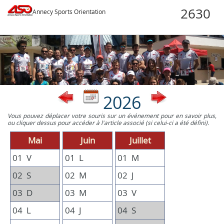
Annecy Sports Orientation
2026
Vous pouvez déplacer votre souris sur un événement pour en savoir plus,
ou cliquer dessus pour accéder à l'article associé (si celui-ci a été défini).
Mai
Juin
Juillet
01
V
01
L
01
M
02
S
02
M
02
J
03
D
03
M
03
V
04
L
04
J
04
S