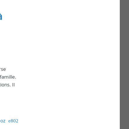
à
rse
famille.
ons. Il
ioz