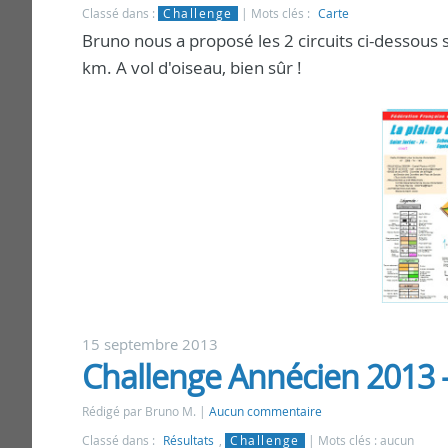
Classé dans :
Challenge
Mots clés :
Carte
Bruno nous a proposé les 2 circuits ci-dessous s
km. A vol d'oiseau, bien sûr !
15 septembre 2013
Challenge Annécien 2013 - 
Rédigé par Bruno M.
Aucun commentaire
Classé dans :
Résultats
,
Challenge
Mots clés : aucun